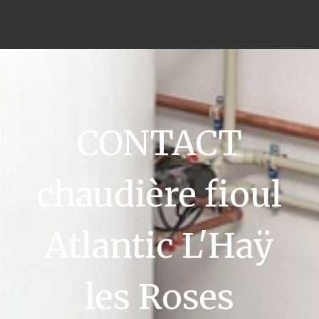
CONTACT
chaudière fioul
Atlantic L'Haÿ
les Roses