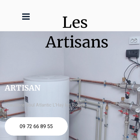
Les 
Artisans
ARTISAN
chaudière fioul Atlantic L'Haÿ les Roses
09 72 66 89 55