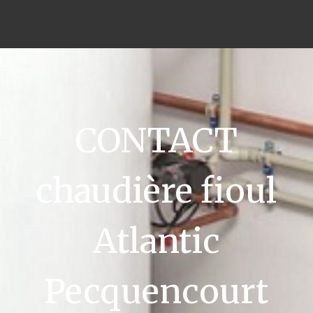
CONTACT
chaudière fioul
Atlantic
Pecquencourt