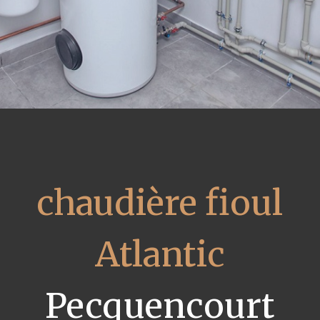
chaudière fioul
Atlantic
Pecquencourt