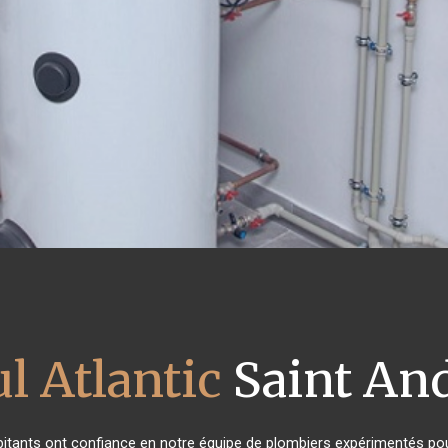
l Atlantic
Saint And
abitants ont confiance en notre équipe de plombiers expérimentés po