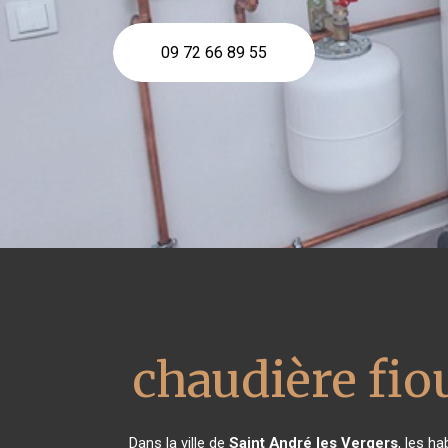
09 72 66 89 55
chaudière fiou
Dans la ville de
Saint André les Vergers
, les h