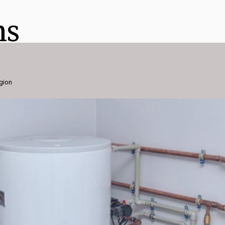
ns
égion