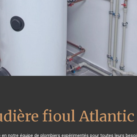
dière fioul Atlantic
ce en notre équipe de plombiers expérimentés pour toutes leurs beso