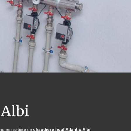
Albi
ins en matière de
chaudière fioul Atlantic
Albi
.