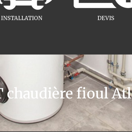
INSTALLATION
DEVIS
haudière fioul Atl