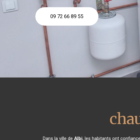
09 72 66 89 55
chau
Dans la ville de
Albi
, les habitants ont confian