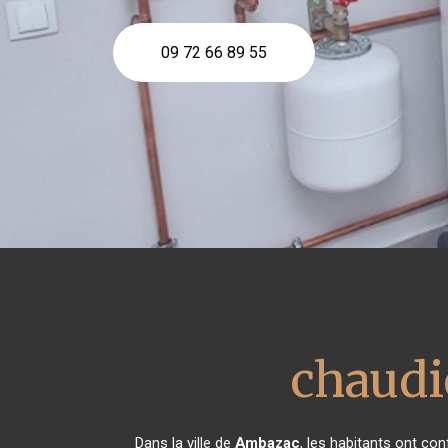
09 72 66 89 55
chaudiè
Dans la ville de
Ambazac
, les habitants ont co