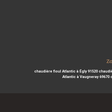
Zo
chaudière fioul Atlantic à Égly 91520
chaudiè
Atlantic à Vaugneray 69670
c