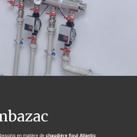
bazac
s besoins en matière de
chaudière fioul Atlantic