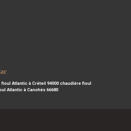
zac
fioul Atlantic à Créteil 94000
chaudière fioul
oul Atlantic à Canohès 66680