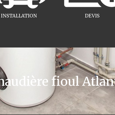
INSTALLATION
DEVIS
udière fioul Atla