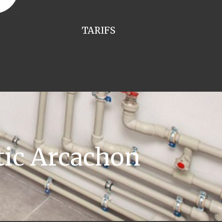
TARIFS
tic Arcachon