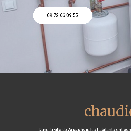
09 72 66 89 55
chaudiè
Dans la ville de
Arcachon
, les habitants ont c