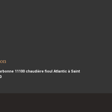
hon
Narbonne 11100
chaudière fioul Atlantic à Saint
0