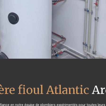
re fioul Atlantic
Ar
onfiance en notre équipe de plombiers expérimentés pour toutes leur