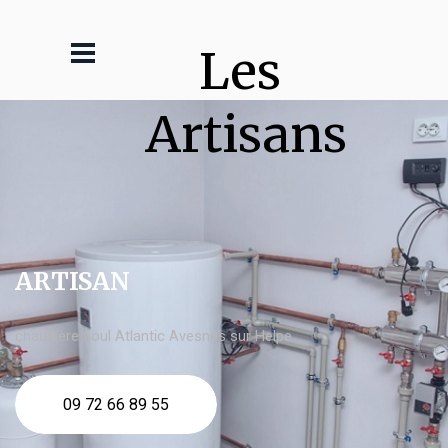
Les 
Artisans
ARTISAN
chaudière fioul Atlantic Avesnes sur Helpe
09 72 66 89 55