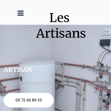
Les 
Artisans
ARTISAN
chaudière fioul Atlantic Bagnères de Bigorre
09 72 66 89 55