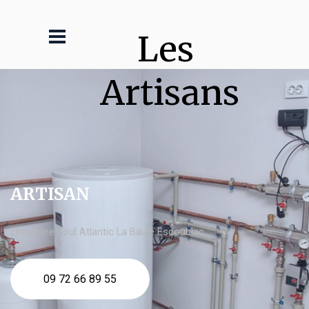
Les 
Artisans
ARTISAN
chaudière fioul Atlantic La Baule Escoublac
09 72 66 89 55