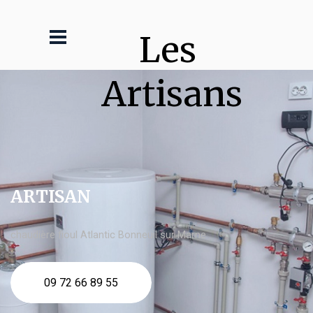
Les 
Artisans
ARTISAN
chaudière fioul Atlantic Bonneuil sur Marne
09 72 66 89 55