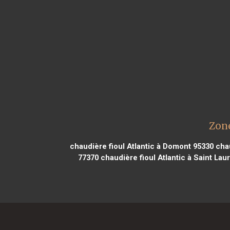
Zone
chaudière fioul Atlantic à Domont 95330
chau
77370
chaudière fioul Atlantic à Saint Lau