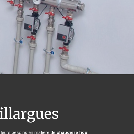
llargues
s leurs besoins en matière de
chaudière fioul