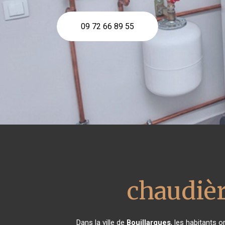
09 72 66 89 55
chaudièr
Dans la ville de
Bouillargues
, les habitants 