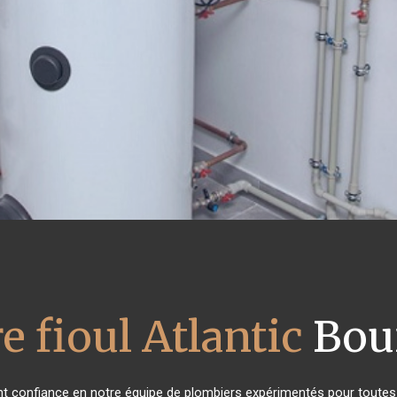
e fioul Atlantic
Boui
ont confiance en notre équipe de plombiers expérimentés pour toute