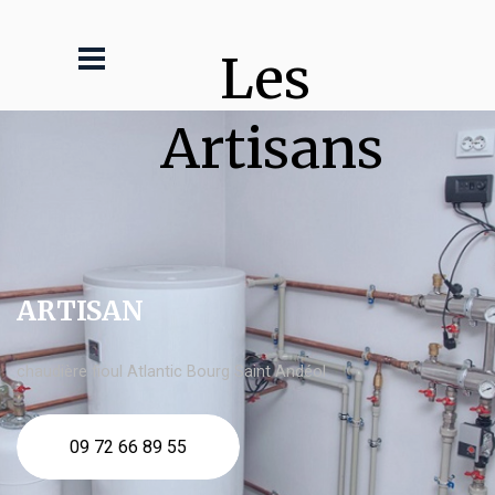
Les 
Artisans
ARTISAN
chaudière fioul Atlantic Bourg Saint Andéol
09 72 66 89 55