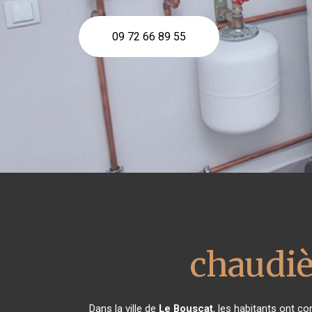
09 72 66 89 55
chaudiè
Dans la ville de
Le Bouscat
, les habitants ont c