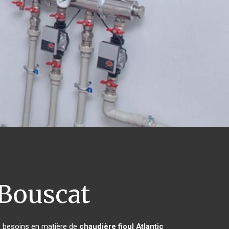
Bouscat
rs besoins en matière de
chaudière fioul Atlantic