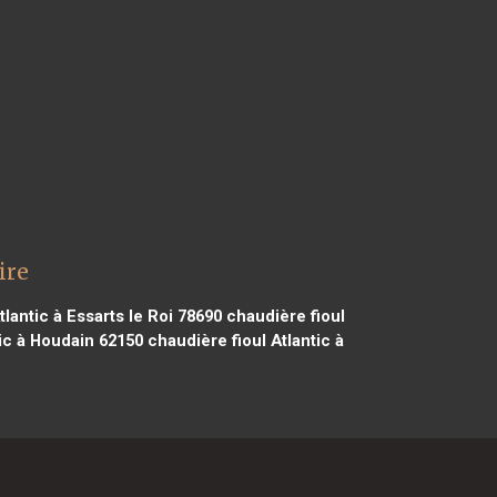
ire
lantic à Essarts le Roi 78690
chaudière fioul
ic à Houdain 62150
chaudière fioul Atlantic à