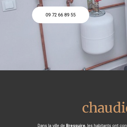
09 72 66 89 55
chaudiè
Dans la ville de
Bressuire
, les habitants ont c