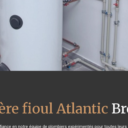
re fioul Atlantic
Br
onfiance en notre équipe de plombiers expérimentés pour toutes leur