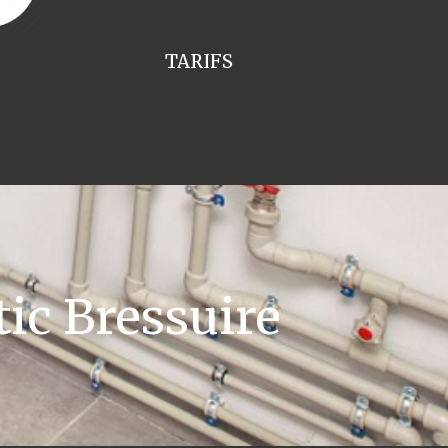
TARIFS
ic Bressuire