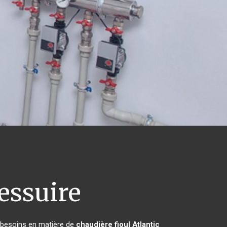
essuire
s besoins en matière de
chaudière fioul Atlantic