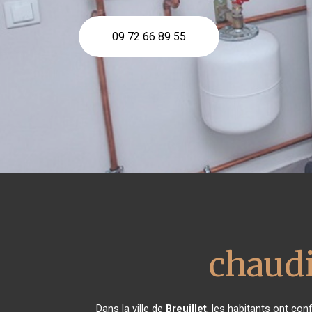
09 72 66 89 55
chaudi
Dans la ville de
Breuillet
, les habitants ont co