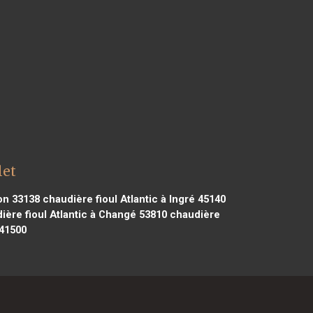
let
ton 33138
chaudière fioul Atlantic à Ingré 45140
ère fioul Atlantic à Changé 53810
chaudière
 41500