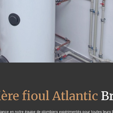
ère fioul Atlantic
Br
nfiance en notre équipe de plombiers expérimentés pour toutes leurs