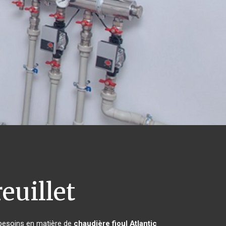
euillet
 besoins en matière de
chaudière fioul Atlantic