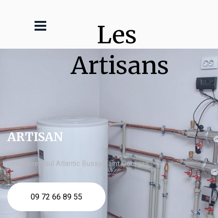
Les 
Artisans
ARTISAN
chaudière fioul Atlantic Bussy Saint Georges
09 72 66 89 55