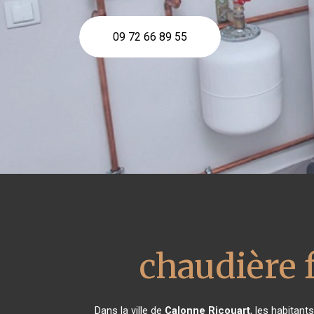
09 72 66 89 55
chaudière f
Dans la ville de
Calonne Ricouart
, les habitan