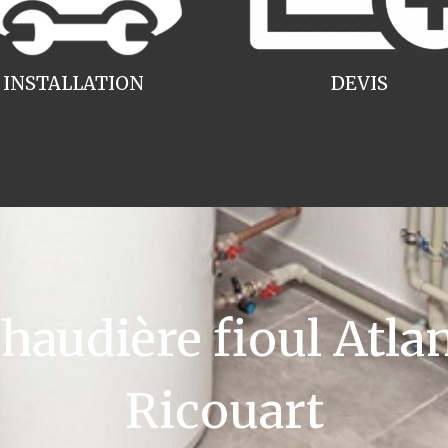
INSTALLATION
DEVIS
audière fioul Atlan
Ricouart