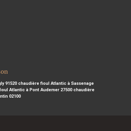
son
gly 91520
chaudière fioul Atlantic à Sassenage
ioul Atlantic à Pont Audemer 27500
chaudière
ntin 02100