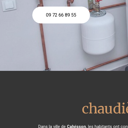
09 72 66 89 55
chaudiè
Dans la ville de
Calvisson
, les habitants ont c