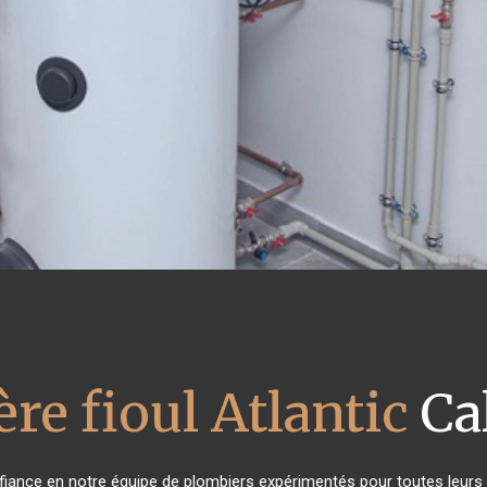
re fioul Atlantic
Ca
onfiance en notre équipe de plombiers expérimentés pour toutes leur