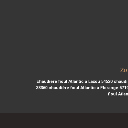
Zo
chaudière fioul Atlantic à Laxou 54520
chaudiè
38360
chaudière fioul Atlantic à Florange 571
fioul Atla