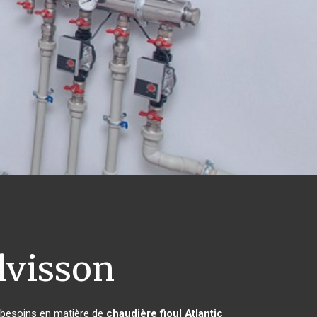
lvisson
s besoins en matière de
chaudière fioul Atlantic