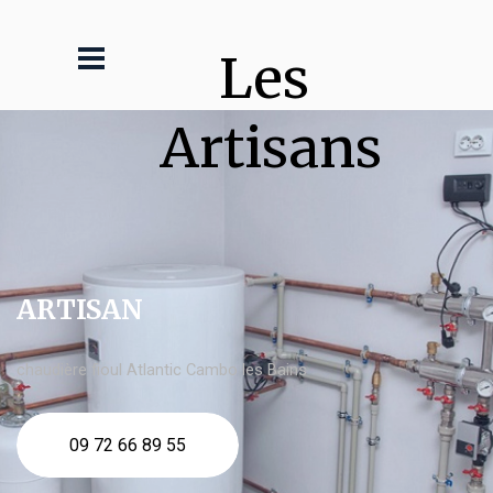
Les 
Artisans
ARTISAN
chaudière fioul Atlantic Cambo les Bains
09 72 66 89 55