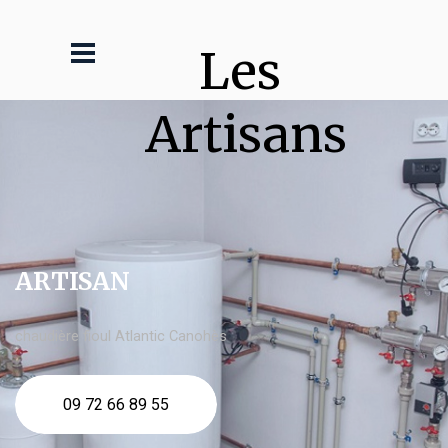
Les 
Artisans
ARTISAN
chaudière fioul Atlantic Canohès
09 72 66 89 55