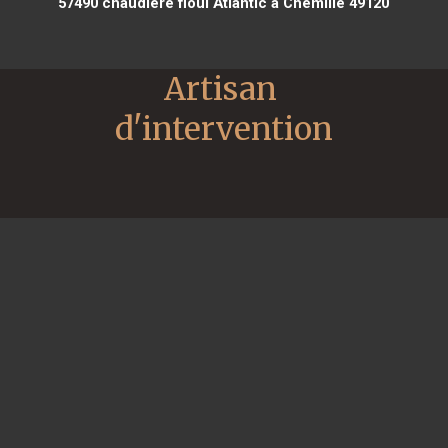
57490
chaudière fioul Atlantic à Chemillé 49120
Artisan 
d'intervention