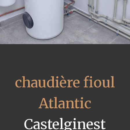
chaudière fioul
Atlantic
Castelginest