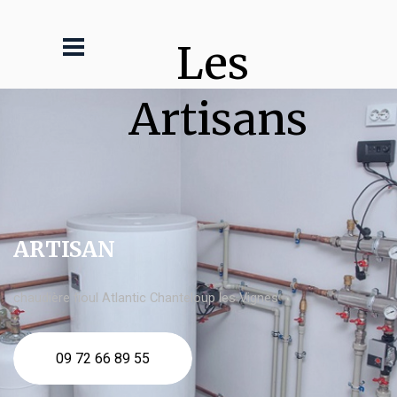
Les 
Artisans
ARTISAN
chaudière fioul Atlantic Chanteloup les Vignes
09 72 66 89 55