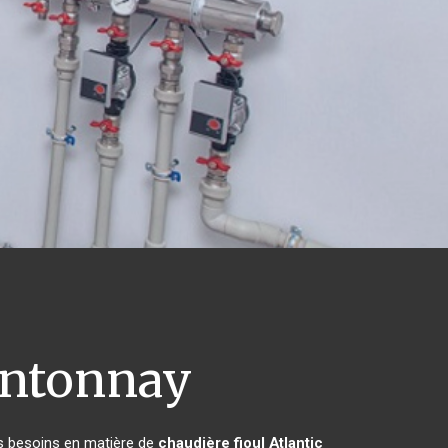
ntonnay
rs besoins en matière de
chaudière fioul Atlantic