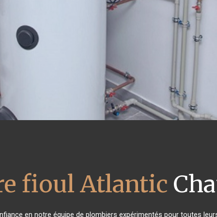
e fioul Atlantic
Cha
confiance en notre équipe de plombiers expérimentés pour toutes leu