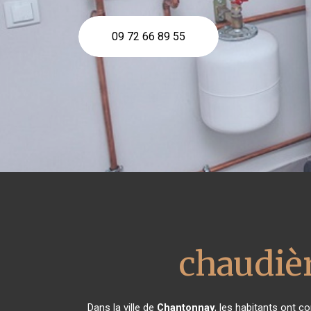
09 72 66 89 55
chaudièr
Dans la ville de
Chantonnay
, les habitants ont 