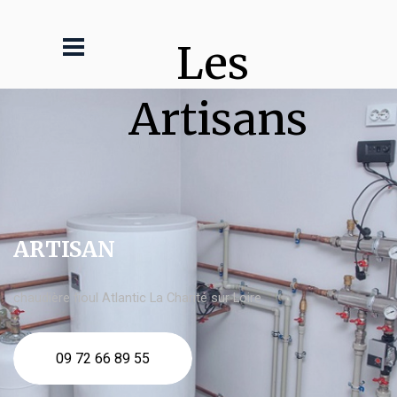
Les 
Artisans
ARTISAN
chaudière fioul Atlantic La Charité sur Loire
09 72 66 89 55