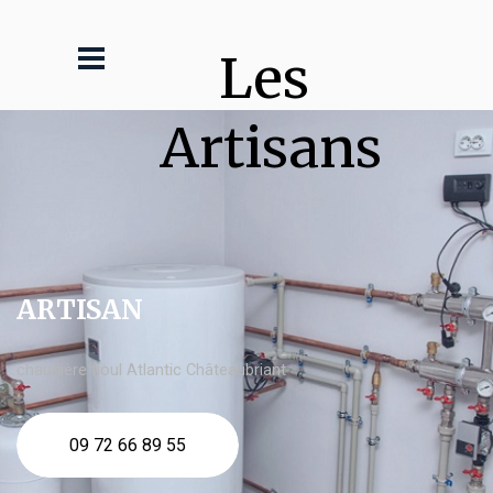
Les 
Artisans
ARTISAN
chaudière fioul Atlantic Châteaubriant
09 72 66 89 55