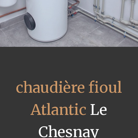
chaudière fioul
Atlantic
Le
Chesnay