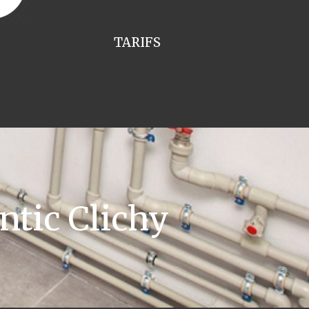
TARIFS
ntic Clichy