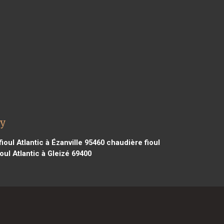
hy
ioul Atlantic à Ézanville 95460
chaudière fioul
oul Atlantic à Gleizé 69400