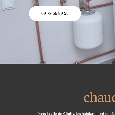
09 72 66 89 55
chaud
Dans la ville de
Clichy
, les habitants ont con