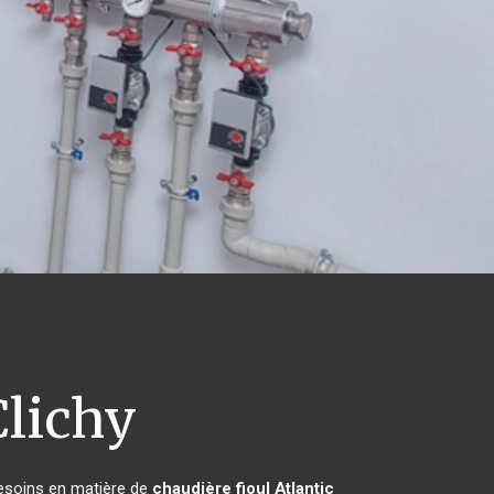
lichy
besoins en matière de
chaudière fioul Atlantic