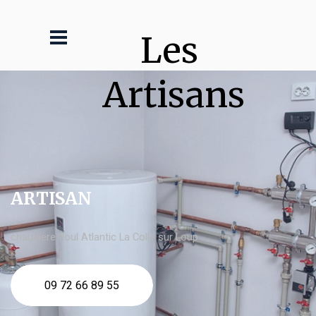
Les 
Artisans
ARTISAN
chaudière fioul Atlantic La Colle sur Loup
09 72 66 89 55