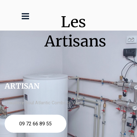
Les 
Artisans
ARTISAN
chaudière fioul Atlantic Combs la Ville
09 72 66 89 55