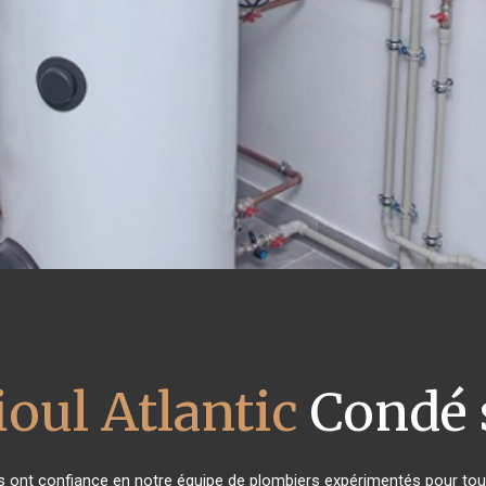
ioul Atlantic
Condé 
nts ont confiance en notre équipe de plombiers expérimentés pour to