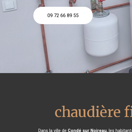
09 72 66 89 55
chaudière f
Dans la ville de
Condé sur Noireau
, les habita