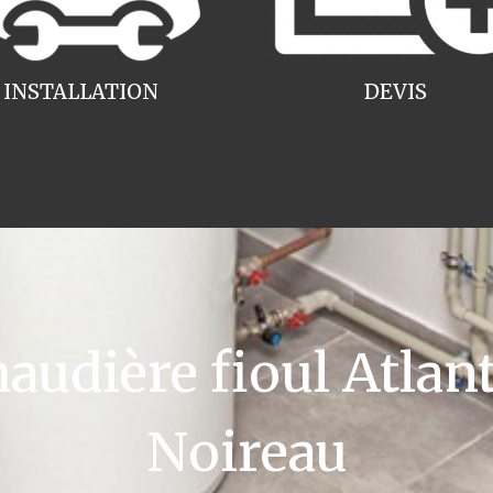
INSTALLATION
DEVIS
udière fioul Atlant
Noireau