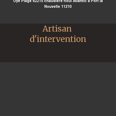
Oye Plage 62215
chaudière fioul Atlantic à Port la
Nouvelle 11210
Artisan 
d'intervention