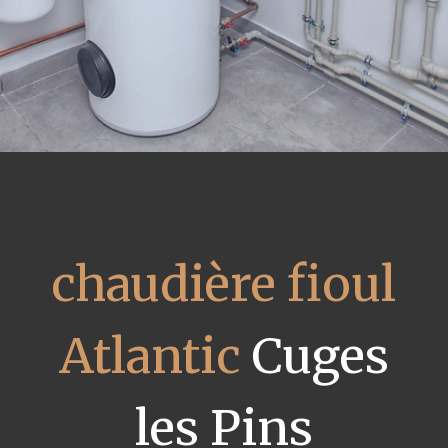
chaudière fioul
Atlantic
Cuges
les Pins