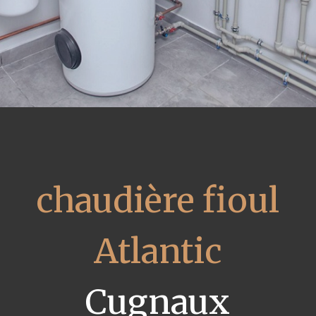
chaudière fioul
Atlantic
Cugnaux