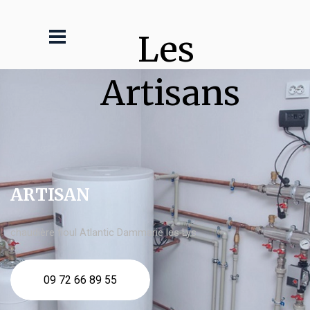
Les 
Artisans
ARTISAN
chaudière fioul Atlantic Dammarie les Lys
09 72 66 89 55