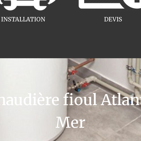
INSTALLATION
DEVIS
udière fioul Atlant
Mer