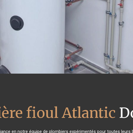
ère fioul Atlantic
D
nfiance en notre équipe de plombiers expérimentés pour toutes leurs