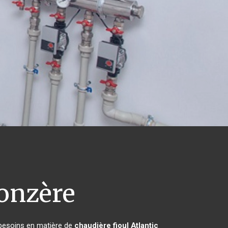
onzère
 besoins en matière de
chaudière fioul Atlantic