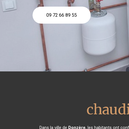
09 72 66 89 55
chaudi
Dans la ville de
Donzère
, les habitants ont co