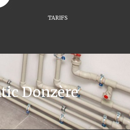
TARIFS
tic Donzère