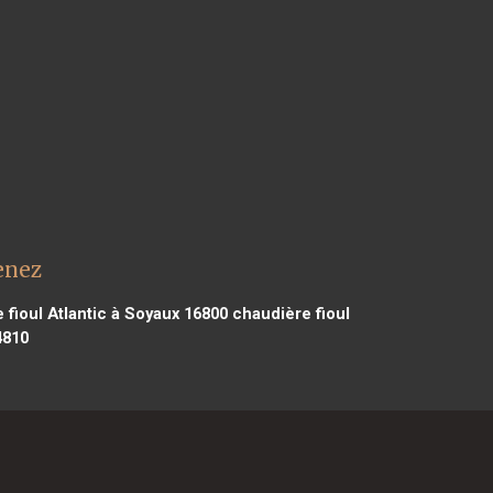
enez
fioul Atlantic à Soyaux 16800
chaudière fioul
4810