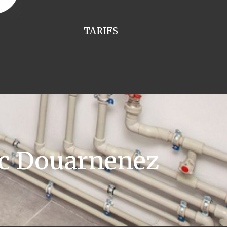
TARIFS
ic Douarnenez