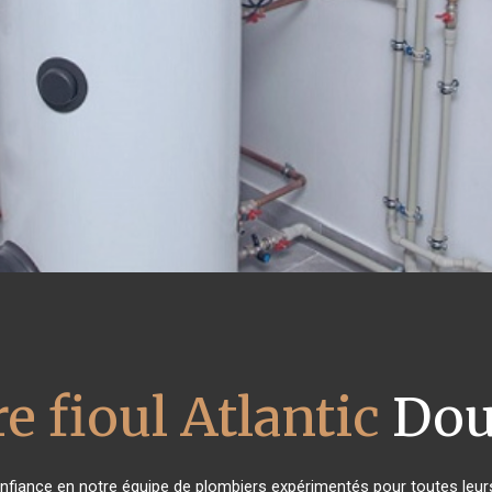
e fioul Atlantic
Dou
confiance en notre équipe de plombiers expérimentés pour toutes leu