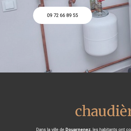
09 72 66 89 55
chaudièr
Dans la ville de
Douarnenez
, les habitants ont 