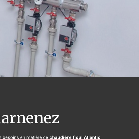
arnenez
rs besoins en matière de
chaudière fioul Atlantic