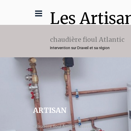
Les Artisa
chaudière fioul Atlantic
Intervention sur Draveil et sa région
ARTISAN
chaudière fioul Atlantic Draveil