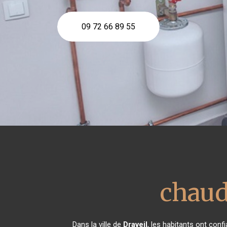
09 72 66 89 55
chaud
Dans la ville de
Draveil
, les habitants ont con