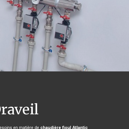
raveil
besoins en matière de
chaudière fioul Atlantic