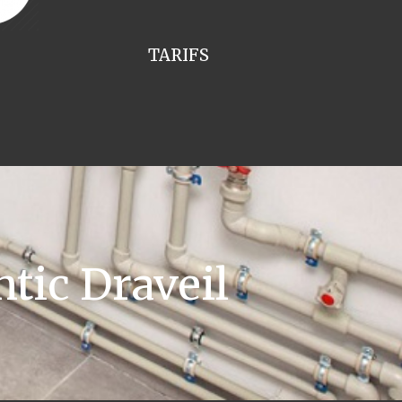
TARIFS
tic Draveil