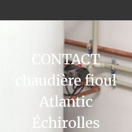
CONTACT
chaudière fioul
Atlantic
Échirolles