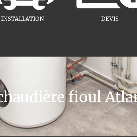
INSTALLATION
DEVIS
audière fioul Atla