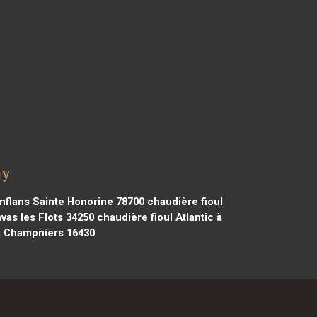
ny
onflans Sainte Honorine 78700
chaudière fioul
avas les Flots 34250
chaudière fioul Atlantic à
 à Champniers 16430