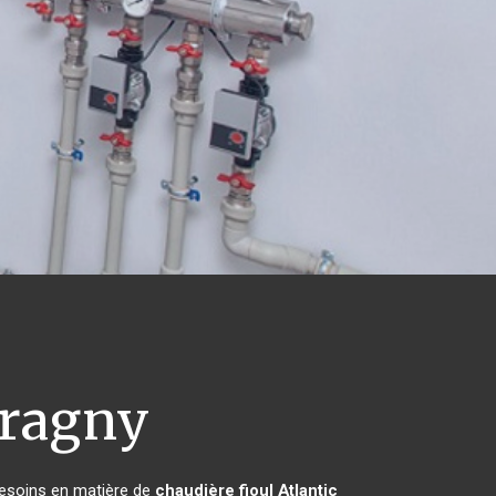
ragny
besoins en matière de
chaudière fioul Atlantic