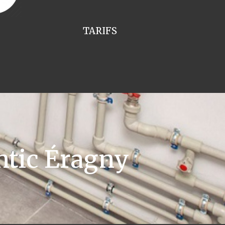
TARIFS
ntic Éragny