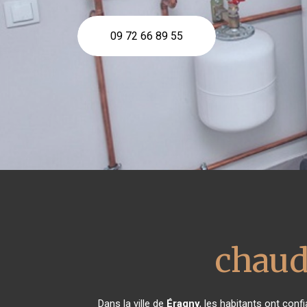
09 72 66 89 55
chaudi
Dans la ville de
Éragny
, les habitants ont con