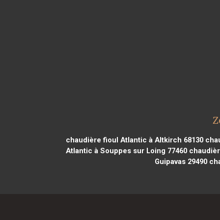
Z
chaudière fioul Atlantic à Altkirch 68130
chau
Atlantic à Souppes sur Loing 77460
chaudière
Guipavas 29490
cha