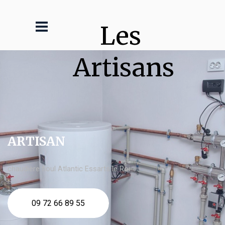
Les 
Artisans
ARTISAN
chaudière fioul Atlantic Essarts le Roi
09 72 66 89 55