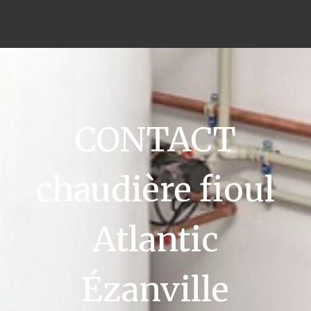
CONTACT
chaudière fioul
Atlantic
Ézanville