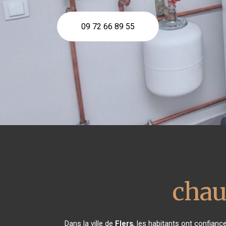
09 72 66 89 55
chau
Dans la ville de
Flers
, les habitants ont confian