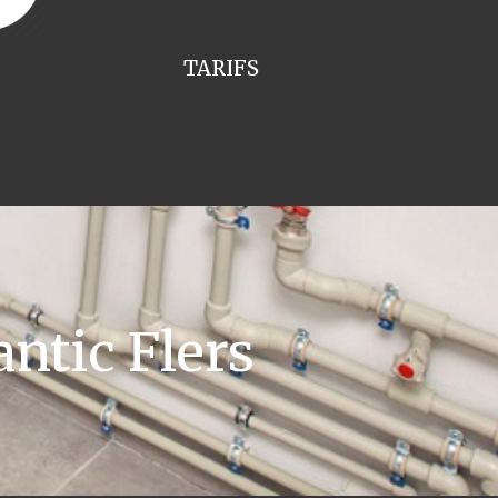
TARIFS
ntic Flers