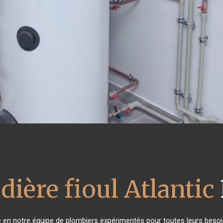
dière fioul Atlantic
ce en notre équipe de plombiers expérimentés pour toutes leurs beso