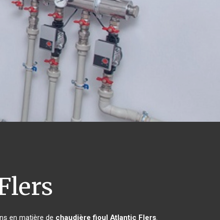
Flers
ins en matière de
chaudière fioul Atlantic
Flers
.