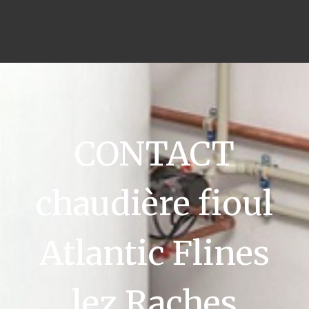
CONTACT
chaudière fioul
Atlantic Flines
lez Raches