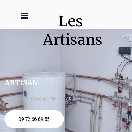
Les 
Artisans
ARTISAN
chaudière fioul Atlantic Flines lez Raches
09 72 66 89 55