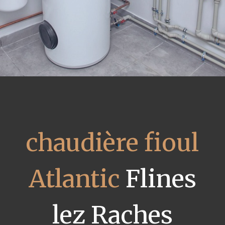
chaudière fioul
Atlantic
Flines
lez Raches