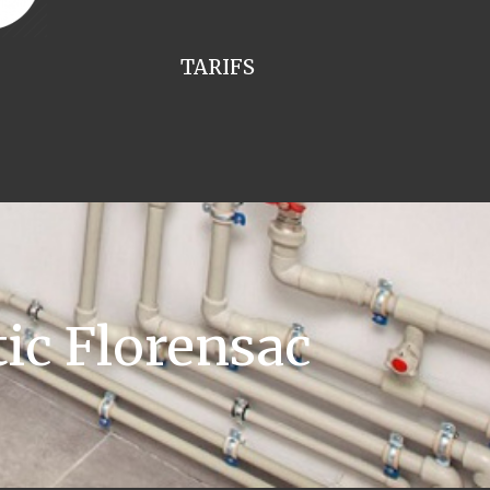
TARIFS
ic Florensac