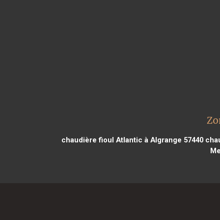
Zo
chaudière fioul Atlantic à Algrange 57440
chau
Me