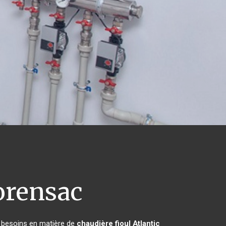
orensac
s besoins en matière de
chaudière fioul Atlantic