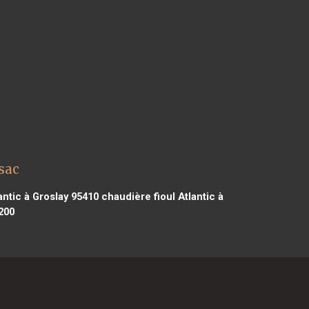
sac
antic à Groslay 95410
chaudière fioul Atlantic à
200