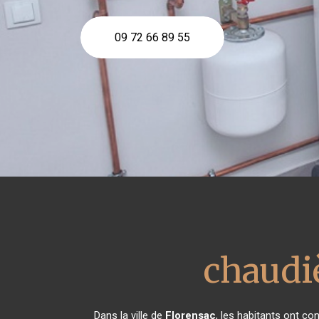
09 72 66 89 55
chaudiè
Dans la ville de
Florensac
, les habitants ont c