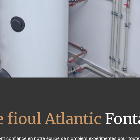
 fioul Atlantic
Font
 ont confiance en notre équipe de plombiers expérimentés pour tout