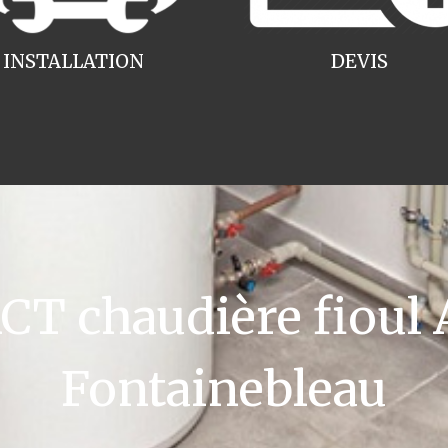
INSTALLATION
DEVIS
T chaudière fioul A
Fontainebleau