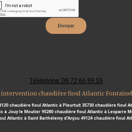
Téléphone: 09 72 66 89 55
intervention chaudière fioul Atlantic Fontain
8120
chaudière fioul Atlantic à Pleurtuit 35730
chaudière fioul At
ic à Jouy le Moutier 95280
chaudière fioul Atlantic à Lesparre 
oul Atlantic à Saint Barthélemy d'Anjou 49124
chaudière fioul Atl