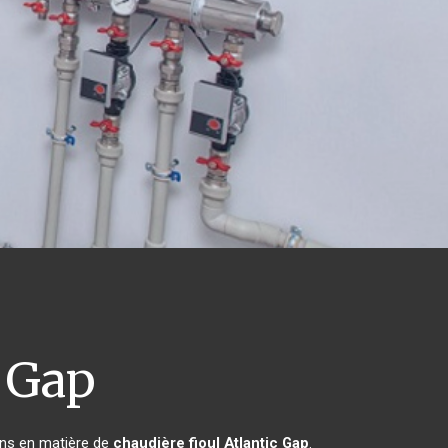
Gap
ins en matière de
chaudière fioul Atlantic
Gap
.