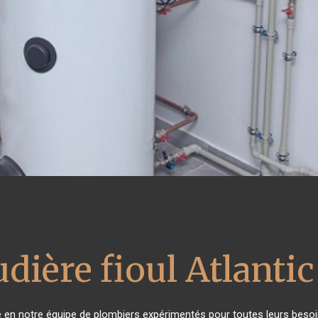
dière fioul Atlantic
ce en notre équipe de plombiers expérimentés pour toutes leurs beso