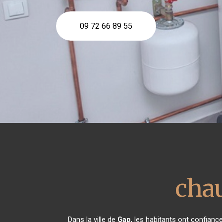
09 72 66 89 55
chau
Dans la ville de
Gap
, les habitants ont confian