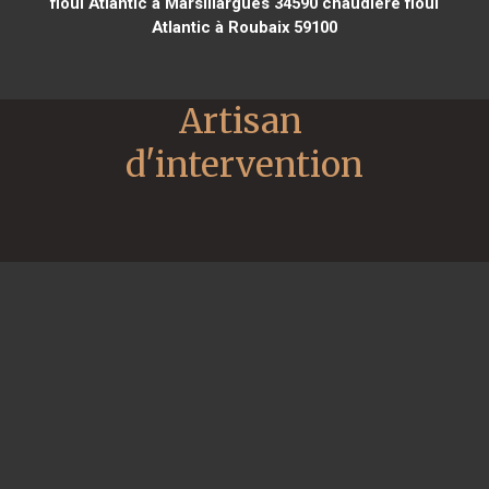
fioul Atlantic à Marsillargues 34590
chaudière fioul
Atlantic à Roubaix 59100
Artisan 
d'intervention