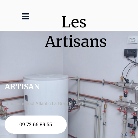
Les 
Artisans
ARTISAN
chaudière fioul Atlantic La Grande Motte
09 72 66 89 55